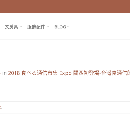
文房具
服飾配件
BLOG
8
in
2018 食べる通信市集 Expo 關西初登場-台灣食通
t
.