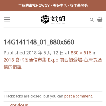
Skip
工藝的事找HOWDY，美好生活，從工藝開始
to
content
14G141148_01_880x660
Published
2018 年 5 月 12 日
at
880 × 616
in
2018 食べる通信市集 Expo 關西初登場-台灣食通
信的借鏡
Trackbacks are closed, but you can
post a comment
.
←
Previous