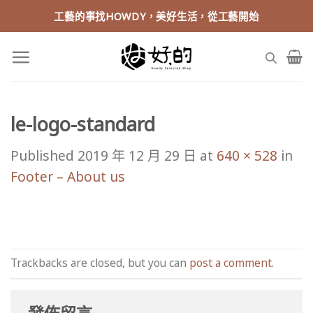
Skip
工藝的事找HOWDY，美好生活，從工藝開始
to
content
le-logo-standard
Published
2019 年 12 月 29 日
at
640 × 528
in
Footer – About us
Trackbacks are closed, but you can
post a comment
.
發佈留言