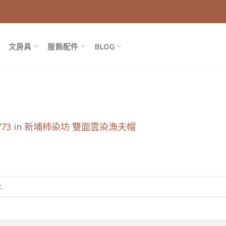
文房具
服飾配件
BLOG
773
in
新埔柿染坊 雙面雲染漁夫帽
t
.