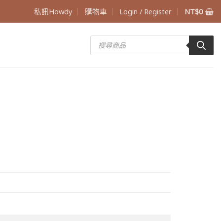
私訊Howdy
購物車
Login / Register
NT$
0
Products
search