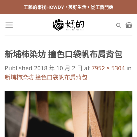
Skip
工藝的事找HOWDY，美好生活，從工藝開始
to
content
新埔柿染坊 撞色口袋帆布肩背包
Published
2018 年 10 月 2 日
at
7952 × 5304
in
新埔柿染坊 撞色口袋帆布肩背包