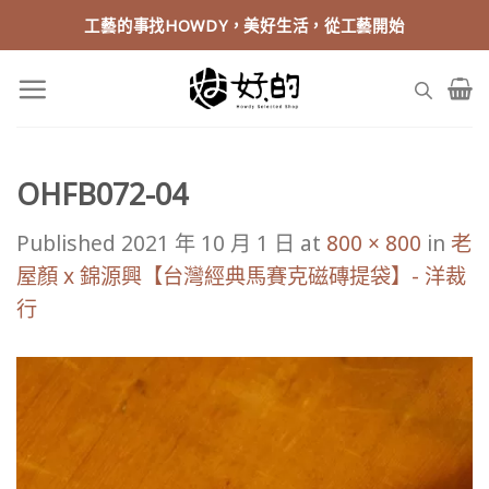
Skip
工藝的事找HOWDY，美好生活，從工藝開始
to
content
OHFB072-04
Published
2021 年 10 月 1 日
at
800 × 800
in
老
屋顏 x 錦源興【台灣經典馬賽克磁磚提袋】- 洋裁
行