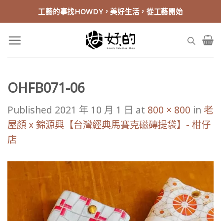
Skip
工藝的事找HOWDY，美好生活，從工藝開始
to
content
OHFB071-06
Published
2021 年 10 月 1 日
at
800 × 800
in
老
屋顏 x 錦源興【台灣經典馬賽克磁磚提袋】- 柑仔
店