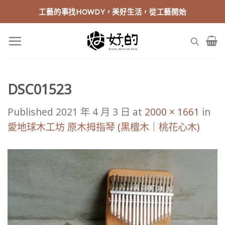
Skip
工藝的事找HOWDY，美好生活，從工藝開始
to
content
DSC01523
Published
2021 年 4 月 3 日
at
2000 × 1661
in
愛地球木工坊 原木拇指琴 (黑檀木｜桃花心木)