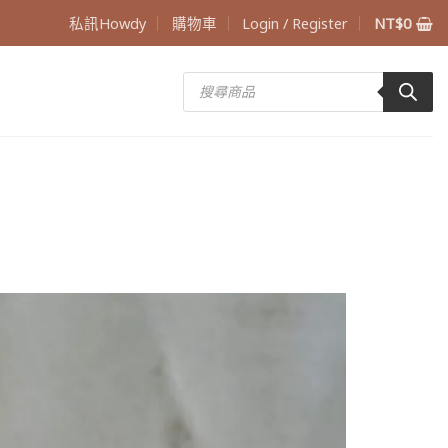
私訊Howdy
購物車
Login / Register
NT$
0
Products
search