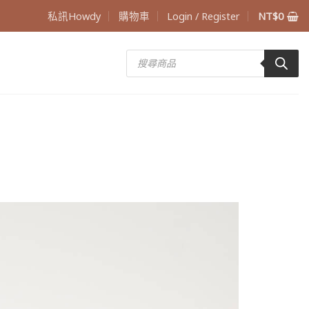
私訊Howdy
購物車
Login / Register
NT$
0
Products
search