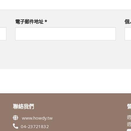
電子郵件地址
*
個
聯絡我們
週
www.howdy.tw
04-23721832