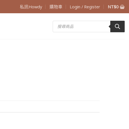
私訊Howdy
購物車
Login / Register
NT$
0
Products
search