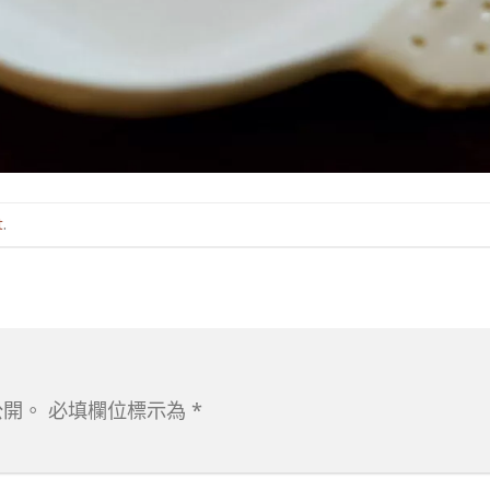
t
.
公開。
必填欄位標示為
*