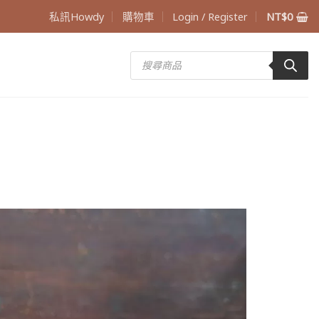
私訊Howdy
購物車
Login / Register
NT$
0
Products
search