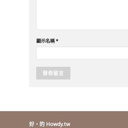
顯示名稱
*
好，的 Howdy.tw