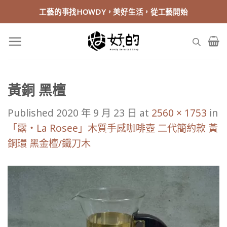
Skip
工藝的事找HOWDY，美好生活，從工藝開始
to
content
黃銅 黑檀
Published
2020 年 9 月 23 日
at
2560 × 1753
in
「露‧La Rosee」木質手感咖啡壺 二代簡約款 黃
銅環 黑金檀/鐵刀木