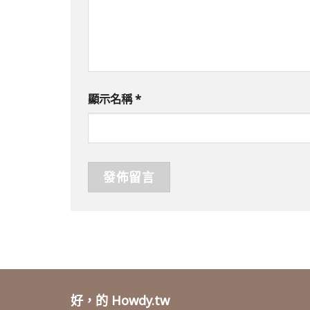
顯示名稱
*
好，的 Howdy.tw