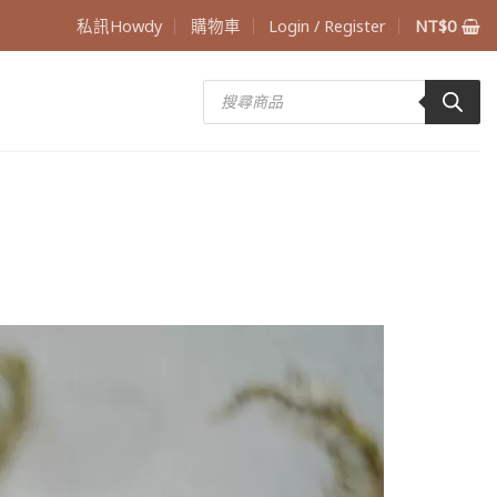
私訊Howdy
購物車
Login / Register
NT$
0
Products
search