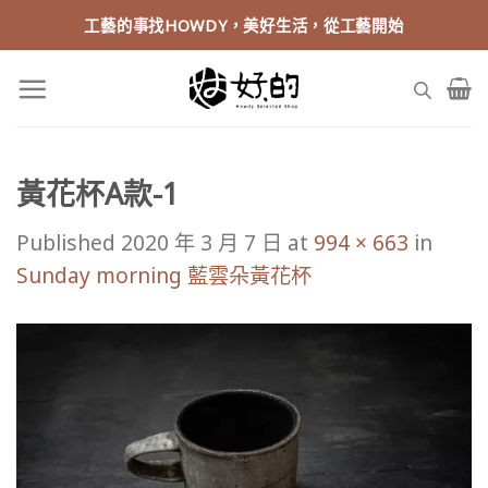
Skip
工藝的事找HOWDY，美好生活，從工藝開始
to
content
黃花杯A款-1
Published
2020 年 3 月 7 日
at
994 × 663
in
Sunday morning 藍雲朵黃花杯