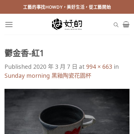
Skip
工藝的事找HOWDY，美好生活，從工藝開始
to
content
鬱金香-紅1
Published
2020 年 3 月 7 日
at
994 × 663
in
Sunday morning 黑釉陶瓷花園杯