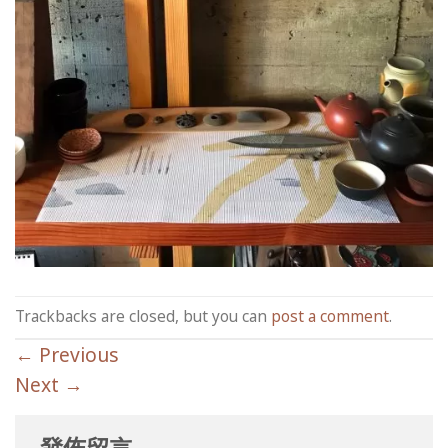
Trackbacks are closed, but you can
post a comment
.
←
Previous
Next
→
發佈留言