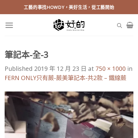
Skip
工藝的事找HOWDY，美好生活，從工藝開始
to
content
筆記本-全-3
Published
2019 年 12 月 23 日
at
750 × 1000
in
FERN ONLY只有蕨-蕨美筆記本-共2款 – 鐵線蕨