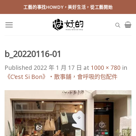
Skip
工藝的事找HOWDY，美好生活，從工藝開始
to
content
b_20220116-01
Published
2022 年 1 月 17 日
at
1000 × 780
in
《C’est Si Bon》・散事舖，會呼吸的包配件