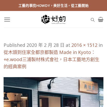
Skip
工藝的事找HOWDY，美好生活，從工藝開始
to
content
Published
2020 年 2 月 28 日
at
2016 × 1512
in
從木頭到住家全都京都製造 Made in Kyoto：
+e.wood三浦製材株式會社，日本工藝地方創生
的經典案例