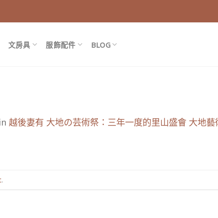
文房具
服飾配件
BLOG
in
越後妻有 大地の芸術祭：三年一度的里山盛會 大地藝
t
.