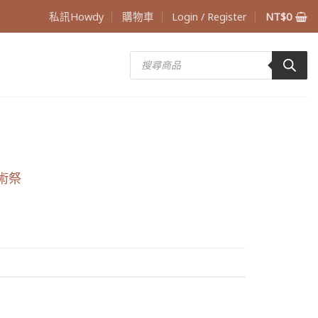
私訊Howdy
購物車
Login / Register
NT$
0
Products
search
術祭