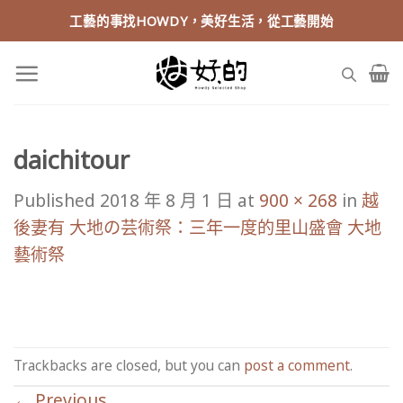
Skip
工藝的事找HOWDY，美好生活，從工藝開始
to
content
daichitour
Published
2018 年 8 月 1 日
at
900 × 268
in
越
後妻有 大地の芸術祭：三年一度的里山盛會 大地
藝術祭
Trackbacks are closed, but you can
post a comment
.
←
Previous