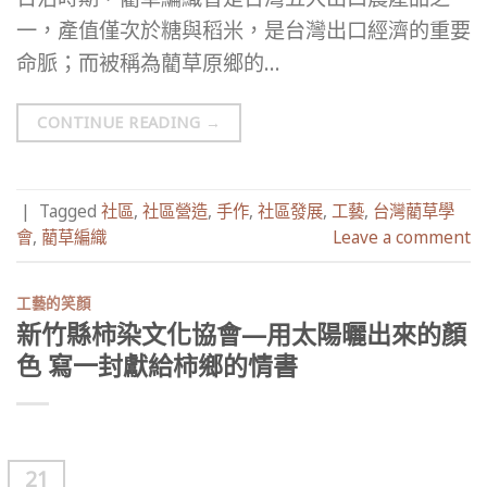
一，產值僅次於糖與稻米，是台灣出口經濟的重要
命脈；而被稱為藺草原鄉的…
CONTINUE READING
→
|
Tagged
社區
,
社區營造
,
手作
,
社區發展
,
工藝
,
台灣藺草學
會
,
藺草編織
Leave a comment
工藝的笑顏
新竹縣柿染文化協會—用太陽曬出來的顏
色 寫一封獻給柿鄉的情書
21