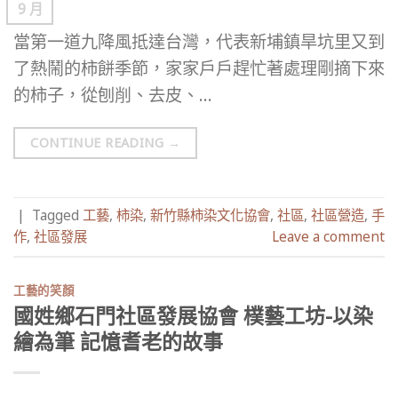
9 月
當第一道九降風抵達台灣，代表新埔鎮旱坑里又到
了熱鬧的柿餅季節，家家戶戶趕忙著處理剛摘下來
的柿子，從刨削、去皮、…
CONTINUE READING
→
|
Tagged
工藝
,
柿染
,
新竹縣柿染文化協會
,
社區
,
社區營造
,
手
作
,
社區發展
Leave a comment
工藝的笑顏
國姓鄉石門社區發展協會 樸藝工坊-以染
繪為筆 記憶耆老的故事