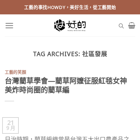
Skip
工藝的事找HOWDY，美好生活，從工藝開始
to
content
TAG ARCHIVES:
社區發展
工藝的笑顏
台灣藺草學會—藺草阿嬤征服紅毯女神
美炸時尚圈的藺草編
21
9 月
日治時期，藺草編織曾是台灣五大出口農產品之