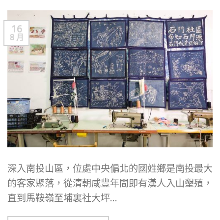
16
8 月
深入南投山區，位處中央偏北的國姓鄉是南投最大
的客家聚落，從清朝咸豐年間即有漢人入山墾殖，
直到馬鞍嶺至埔裏社大坪…