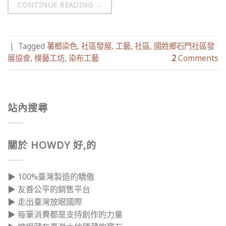
CONTINUE READING
→
|
Tagged
薯榔染色
,
社區發展
,
工藝
,
社區
,
國姓鄉石門社區發
展協會
,
樸藝工坊
,
染布工藝
2
Comments
站內搜尋
關於 HOWDY 好,的
▶ 100%臺灣製造的驕傲
▶ 友善公平的銷售平台
▶ 走出臺灣放眼國際
▶ 每筆消費都是支持創作的力量