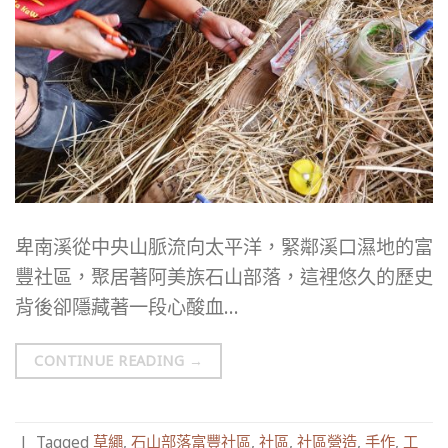
卑南溪從中央山脈流向太平洋，緊鄰溪口濕地的富
豐社區，聚居著阿美族石山部落，這裡悠久的歷史
背後卻隱藏著一段心酸血…
CONTINUE READING
→
|
Tagged
草繩
,
石山部落富豐社區
,
社區
,
社區營造
,
手作
,
工