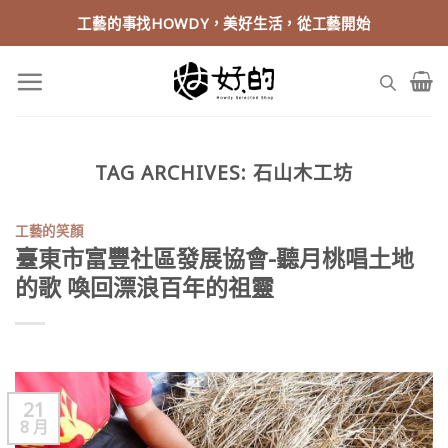
Skip
工藝的事找HOWDY，美好生活，從工藝開始
to
content
TAG ARCHIVES:
石山木工坊
工藝的笑顏
臺東市富豐社區發展協會-聽月桃唱土地
的歌 喚回漂浪百年的祖靈
21
8 月