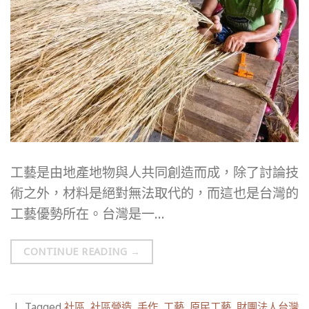
工藝是由地產地物與人共同創造而成，除了討論技
術之外，材料是絕對無法取代的，而這也是台灣的
工藝優勢所在。台灣是一…
CONTINUE READING
→
|
Tagged
社區
,
社區營造
,
手作
,
工藝
,
原民工藝
,
財團法人台灣