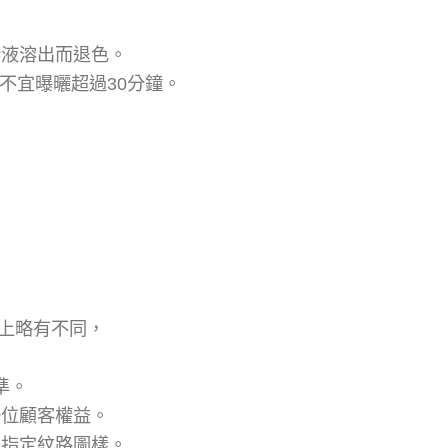
染液溶出而退色。
不宜曝曬超過30分鐘。
澤上略有不同，
。
準。
一位顧客權益。
法指定紋路圖樣。