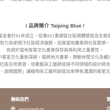
/ 品牌簡介 Taiping Blue /
基金會於91年成立，從事921重建區社區總體營造及生態
努力為使頭汴社區經濟復甦、促進當地農業與社區繁榮
有感於當地客家文化產業保存與再利用之重要性，
中客家文化重新深耕，振興地方產業，帶動休閒文化及觀
社區在地資源，培養藍染工藝師並與不同領域的設計師
、放眼國際」讓植物染工藝所創造出來帶有濃濃的客家
聯絡我們
週
www.howdy.tw