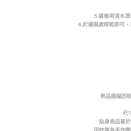
5.最後用清水
6.於通風處晾乾即可
商品圖檔因相
尺
貼身商品基於
因紋路為手作關