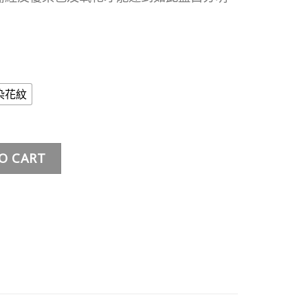
染花紋
ntity
O CART