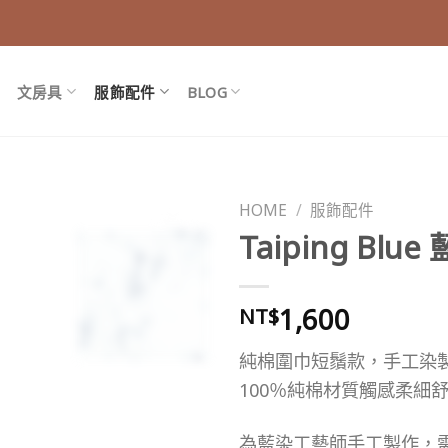
文房具
服飾配件
BLOG
HOME
/
服飾配件
Taiping Bl
1,600
NT$
純棉圍巾短鬚款，手工染
100％純棉材質觸感柔細舒
為藍染工藝師手工製作，