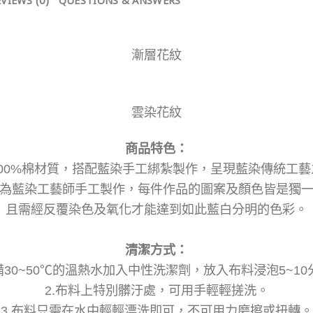
VIEWS (0)
QUESTIONS & ANSWERS
漸層花紋
雲染花紋
商品特色：
100%棉材質，搭配藍染手工綁紮製作，呈現藍染傳統工藝
為藍染工藝師手工製作，每件作品的圖案及顏色皆是獨
且需經反覆染色及氧化才能達到如此藍白分明的色彩。
清潔方式：
準備30~50℃的溫熱水加入中性洗潔劑，放入布料浸泡5~10
2.布料上特別髒汙處，可用手輕輕搓洗。
3.布料只需在水中輕輕漂洗即可，不可用力磨擦或扭轉。