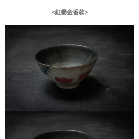
<紅鬱金香款>