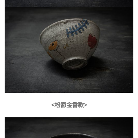
<粉鬱金香款>