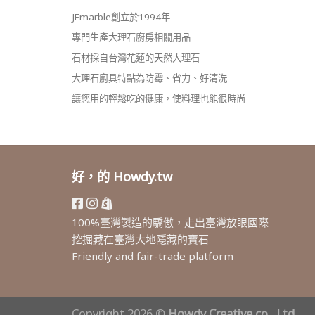
JEmarble創立於1994年
專門生產大理石廚房相關用品
石材採自台灣花蓮的天然大理石
大理石廚具特點為防霉、省力、好清洗
讓您用的輕鬆吃的健康，使料理也能很時尚
好，的 Howdy.tw
100%臺灣製造的驕傲，走出臺灣放眼國際
挖掘藏在臺灣大地隱藏的寶石
Friendly and fair-trade platform
Copyright 2026 ©
Howdy Creative co., Ltd