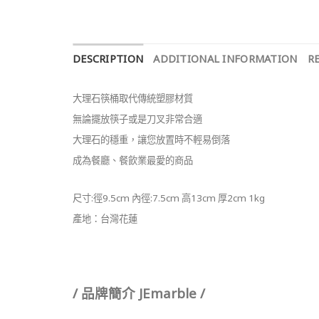
DESCRIPTION
ADDITIONAL INFORMATION
RE
大理石筷桶取代傳統塑膠材質
無論擺放筷子或是刀叉非常合適
大理石的穩重，讓您放置時不輕易倒落
成為餐廳、餐飲業最愛的商品
尺寸:徑9.5cm 內徑:7.5cm 高13cm 厚2cm 1kg
產地：台灣花蓮
/ 品牌簡介 JEmarble /