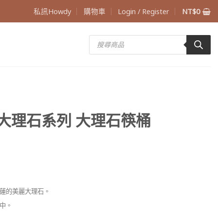
私訊Howdy
購物車
Login / Register
NT$
0
Products
search
 質感大理石系列 大理石筷桶
蓮的美麗大理石。
中。