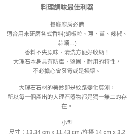
料理調味最佳利器
餐廳廚房必備
適合用來研磨各式香料(胡椒粒、蔥、薑、辣椒、
蒜頭…)
香料不失原味、清洗方便好收納！
大理石本身具有防霉、堅固、耐用的特性，
不必擔心會發霉或是損壞。
大理石石材的美妙即是紋路變化莫測，
所以每一個產出的大理石器物都是獨一無二的存
在。
小型
尺寸：13.34 cm x 11.43 cm /杵棒 14 cm x 3.2