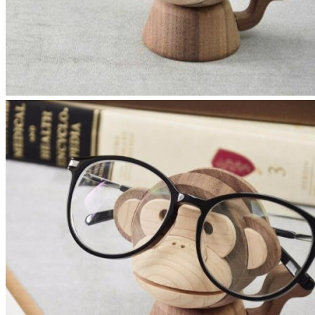
湯匙｜筷子｜叉子｜筷架
杯｜瓶｜吸管
生活家用
家具｜燈具｜置物
香氛｜沐浴｜保養
寵物用品
療癒小物
文房具
收納｜3C周邊｜辦公小物
筆記本｜明信片｜賀卡
紙膠帶｜書籤｜筆袋書套
服飾配件
外出包袋｜隨身小包
帽子｜手帕｜領帶｜棉巾
耳環｜吊飾｜胸針