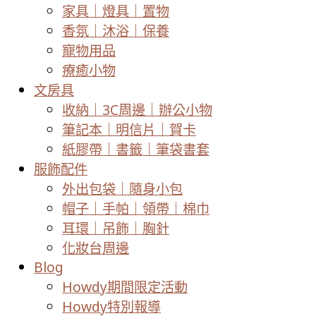
家具｜燈具｜置物
香氛｜沐浴｜保養
寵物用品
療癒小物
文房具
收納｜3C周邊｜辦公小物
筆記本｜明信片｜賀卡
紙膠帶｜書籤｜筆袋書套
服飾配件
外出包袋｜隨身小包
帽子｜手帕｜領帶｜棉巾
耳環｜吊飾｜胸針
化妝台周邊
Blog
Howdy期間限定活動
Howdy特別報導