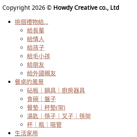
Copyright 2026 ©
Howdy Creative co., Ltd
挑個禮物給…
給長輩
給情人
給孩子
給毛小孩
給朋友
給外國親友
餐桌的風景
砧板｜鍋具｜廚房器具
食碗｜盤子
餐墊｜杯墊(架)
湯匙｜筷子｜叉子｜筷架
杯｜瓶｜吸管
生活家用