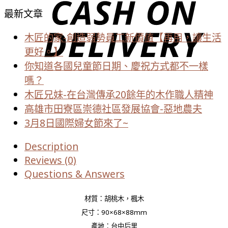
最新文章
木匠的家-創造弱勢員工新價值【再用，讓生活
更好。】
你知道各國兒童節日期、慶祝方式都不一樣
嗎？
木匠兄妹-在台灣傳承20餘年的木作職人精神
高雄市田寮區崇德社區發展協會-惡地農夫
3月8日國際婦女節來了~
Description
Reviews (0)
Questions & Answers
材質：胡桃木，楓木
尺寸：90×68×88mm
產地：台中后里