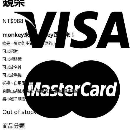
鏡架
NT$
988
monkey來，money跟著來！
這是一隻功能多到讓人驚艷的小猴子
可以招財
可以架眼鏡
可以放名片
可以放手機
送禮、自用兩相宜！
身體由胡桃木製成，臉蛋與耳朵則由楓木點綴
將小猴子頑皮的模樣唯妙唯肖描繪出來！
Out of stock
商品分類