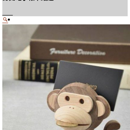
____
挑個禮物給…
給長輩
給情人
給孩子
給毛小孩
給朋友
給外國親友
餐桌的風景
砧板｜鍋具｜廚房器具
食碗｜盤子
餐墊｜杯墊(架)