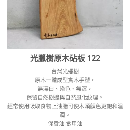
光臘樹原木砧板 122
台灣光蠟樹
原木一體成型實木手塑，
無漂白、染色、無漆，
保留自然樹邊與自然風化紋理。
經常使用吸取食物上油脂可使木頭顏色更飽和溫
潤。
保養油:食用油