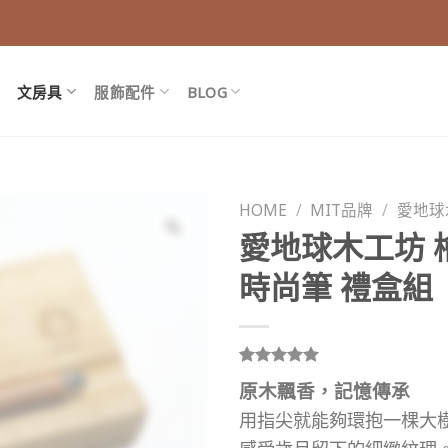
文房具
服飾配件
BLOG
HOME
/
MIT品牌
/
愛地球
愛地球木工坊 
時尚筆 禮盒組
Rated
1
5.00
原木飄香，記憶傳承
out of 5
based on
用指尖就能夠環抱一棵大
customer
rating