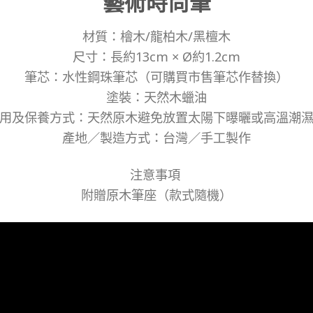
藝術時尚筆
材質：檜木/龍柏木/黑檀木
尺寸：長約13cm × Ø約1.2cm
筆芯：水性鋼珠筆芯（可購買市售筆芯作替換）
塗裝：天然木蠟油
用及保養方式：天然原木避免放置太陽下曝曬或高溫潮
產地／製造方式：台灣／手工製作
注意事項
附贈原木筆座（款式隨機）