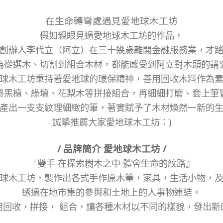
在生命轉彎處遇見愛地球木工坊
假如親眼見過愛地球木工坊的作品，
創辦人李代立（阿立）在三十幾歲離開金融服務業，才
為從選木、切割到組合木材，都能感受到阿立對木頭的講
球木工坊秉持著愛地球的環保精神，善用回收木料作為
將黑檀、綠壇、花梨木等拼接組合，再細細打磨、套上筆
產出一支支紋理細緻的筆，著實賦予了木材煥然一新的
誠摯推薦大家愛地球木工坊：)
/ 品牌簡介 愛地球木工坊 /
『雙手 在探索樹木之中 體會生命的紋路』
球木工坊，製作出各式手作原木筆，家具，生活小物，
透過在地市集的參與和土地上的人事物連結。
用回收，拼接， 組合，讓各種木材以不同的樣貌，發出新