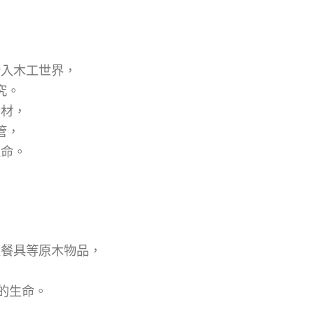
踏入木工世界，
究。
素材，
管，
生命。
及餐具等原木物品，
的生命。