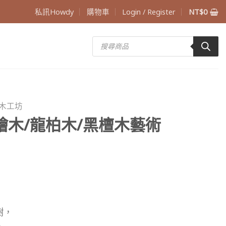
私訊Howdy
購物車
Login / Register
NT$
0
Products
search
木工坊
檜木/龍柏木/黑檀木藝術
樹，