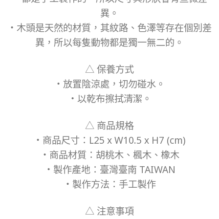
異。
・木頭是天然的材質，其紋路、色澤等存在個別差
異，所以每隻動物都是獨一無二的。
△ 保養方式
・放置陰涼處，切勿碰水。
・以乾布擦拭清潔。
△ 商品規格
・商品尺寸：L25 x W10.5 x H7 (cm)
・商品材質：胡桃木、楓木、橡木
・製作產地：臺灣臺南 TAIWAN
・製作方法：手工製作
△ 注意事項