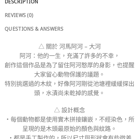
DESCRIPTION
REVIEWS (0)
QUESTIONS & ANSWERS
△ 關於 河馬阿河 – 大河
阿河：他的一生，充滿了許多的不幸，
創作這個作品是為了留住阿河憨厚的身影，也提醒
大家留心動物保護的議題。
特別挑選過的木紋，好像阿河剛從池塘裡緩緩探出
頭，水漬尚未乾掉的感覺。
△ 設計概念
・每個動物都是使用實木拼接鑲嵌，不經染色，所
呈現的是木頭最原始的顏色與紋路。
・都是手工製作的，所以尺寸與形狀會有些微差