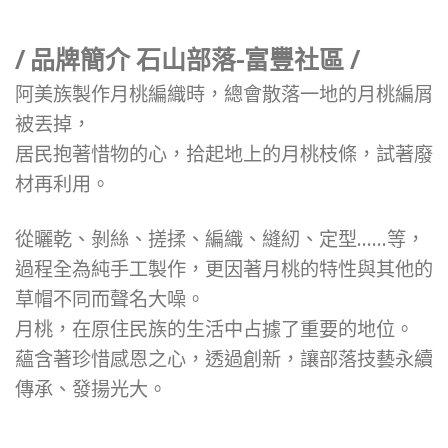
/ 品牌簡介 石山部落-富豐社區 /
阿美族製作月桃編織時，總會散落一地的月桃編屑
被丟掉，
居民抱著惜物的心，拾起地上的月桃枝條，試著廢
材再利用。
從曬乾、剝絲、搓揉、編織、縫紉、定型……等，
過程全為純手工製作，更因著月桃的特性與其他的
草帽不同而聲名大噪。
月桃，在原住民族的生活中占據了重要的地位。
蘊含著珍惜感恩之心，透過創新，讓部落技藝永續
傳承、發揚光大。