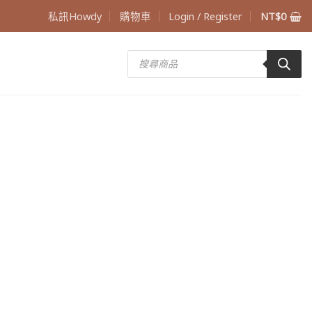
私訊Howdy
購物車
Login / Register
NT$
0
Products
search