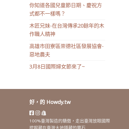
你知道各國兒童節日期、慶祝方
式都不一樣嗎？
木匠兄妹-在台灣傳承20餘年的木
作職人精神
高雄市田寮區崇德社區發展協會-
惡地農夫
3月8日國際婦女節來了~
好，的 Howdy.tw
100%臺灣製造的驕傲，走出臺灣放眼國際
挖掘藏在臺灣大地隱藏的寶石