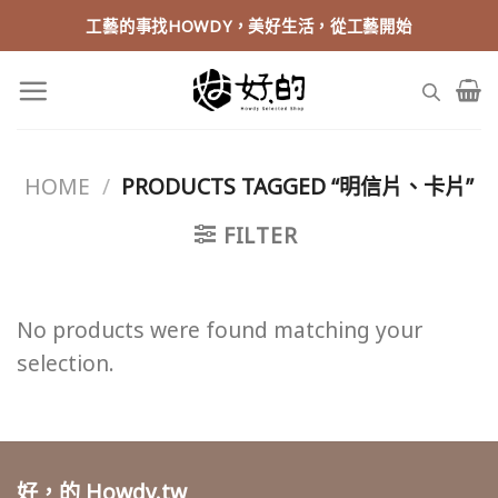
Skip
工藝的事找HOWDY，美好生活，從工藝開始
to
content
HOME
/
PRODUCTS TAGGED “明信片、卡片”
FILTER
No products were found matching your
selection.
好，的 Howdy.tw