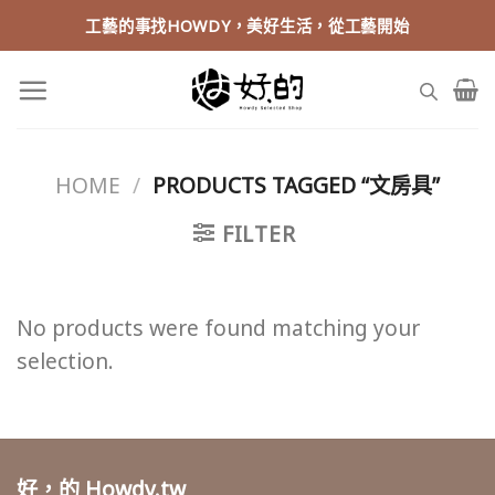
Skip
工藝的事找HOWDY，美好生活，從工藝開始
to
content
HOME
/
PRODUCTS TAGGED “文房具”
FILTER
No products were found matching your
selection.
好，的 Howdy.tw