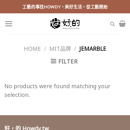
Skip
工藝的事找HOWDY，美好生活，從工藝開始
to
content
HOME
/
MIT品牌
/
JEMARBLE
FILTER
No products were found matching your
selection.
好，的 Howdy.tw