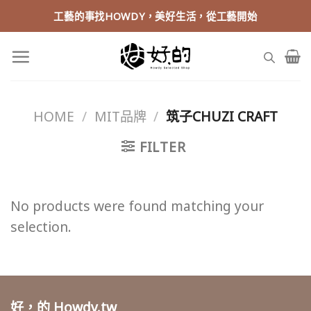
Skip
工藝的事找HOWDY，美好生活，從工藝開始
to
content
HOME
/
MIT品牌
/
筑子CHUZI CRAFT
FILTER
No products were found matching your
selection.
好，的 Howdy.tw