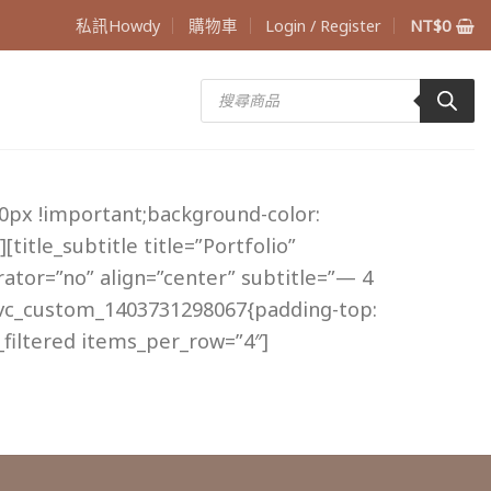
私訊Howdy
購物車
Login / Register
NT$
0
Products
search
0px !important;background-color:
itle_subtitle title=”Portfolio”
rator=”no” align=”center” subtitle=”— 4
.vc_custom_1403731298067{padding-top:
filtered items_per_row=”4″]