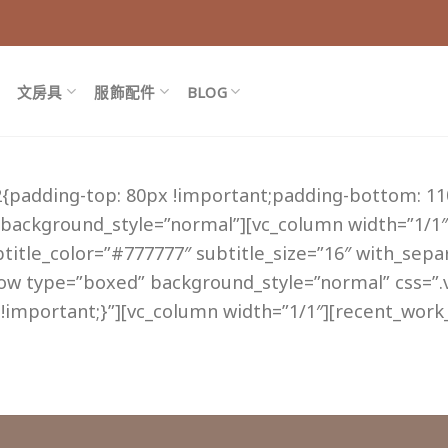
文房具
服飾配件
BLOG
{padding-top: 80px !important;padding-bottom: 11
 background_style=”normal”][vc_column width=”1/1″][t
ubtitle_color=”#777777″ subtitle_size=”16″ with_sepa
row type=”boxed” background_style=”normal” css=”
!important;}”][vc_column width=”1/1″][recent_work_