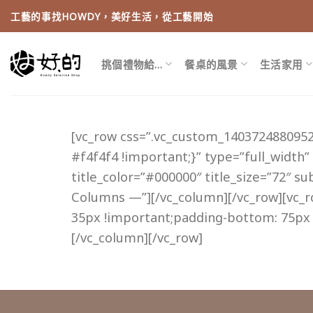
Skip
工藝的事找HOWDY，美好生活，從工藝開始
to
content
挑個禮物給…
餐桌的風景
生活家用
[vc_row css=”.vc_custom_1403724880952
#f4f4f4 !important;}” type=”full_width”
title_color=”#000000″ title_size=”72″ s
Columns —”][/vc_column][/vc_row][vc_
35px !important;padding-bottom: 75px 
[/vc_column][/vc_row]