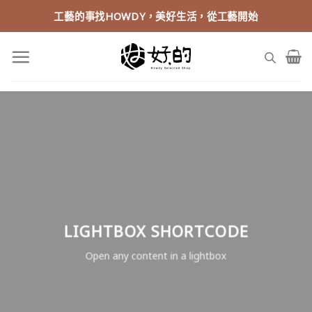
Skip
工藝的事找HOWDY，美好生活，從工藝開始
to
content
LIGHTBOX SHORTCODE
Open any content in a lightbox