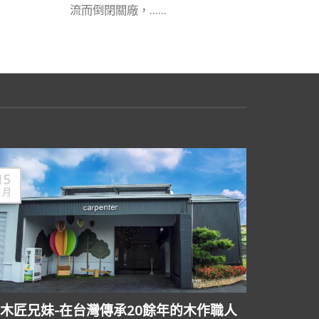
流而倒閉關廠，......
15
10
3 月
3 月
木匠兄妹-在台灣傳承20餘年的木作職人
高雄市