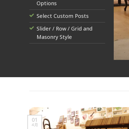
Options
Select Custom Posts
Slider / Row / Grid and
Masonry Style
01
4 月