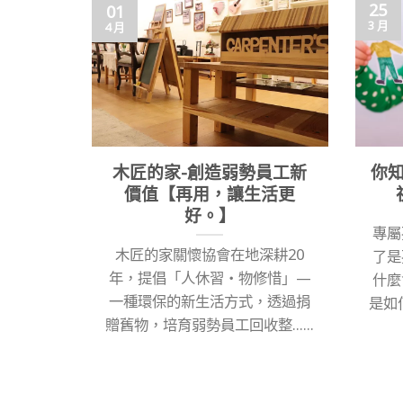
25
01
3 月
4 月
木匠的家-創造弱勢員工新
你
價值【再用，讓生活更
好。】
專屬
木匠的家關懷協會在地深耕20
了是
年，提倡「人休習‧物修惜」—
什麼
一種環保的新生活方式，透過捐
是如何
贈舊物，培育弱勢員工回收整......