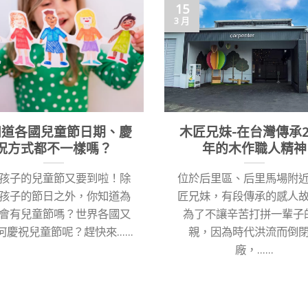
15
3 月
知道各國兒童節日期、慶
木匠兄妹-在台灣傳承2
祝方式都不一樣嗎？
年的木作職人精神
孩子的兒童節又要到啦！除
位於后里區、后里馬場附
孩子的節日之外，你知道為
匠兄妹，有段傳承的感人
會有兒童節嗎？世界各國又
為了不讓辛苦打拼一輩子
慶祝兒童節呢？趕快來......
親，因為時代洪流而倒
廠，......