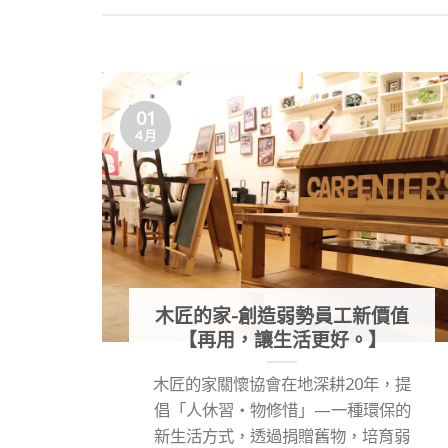
01
4 月
木匠的家-創造弱勢員工新價值
【再用，讓生活更好。】
木匠的家關懷協會在地深耕20年，提
倡「人休習‧物修惜」—一種環保的
新生活方式，透過捐贈舊物，培育弱