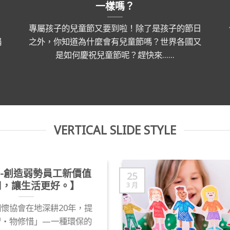
一樣嗎？
專屬孩子的兒童節又要到啦！除了是孩子的節日
捐
之外，你知道為什麼會有兒童節嗎？世界各國又
是如何慶祝兒童節呢？趕快來......
VERTICAL SLIDE STYLE
-創造弱勢員工新價值
25
用，讓生活更好。】
3 月
懷協會在地深耕20年，提
習‧物修惜」—一種環保的