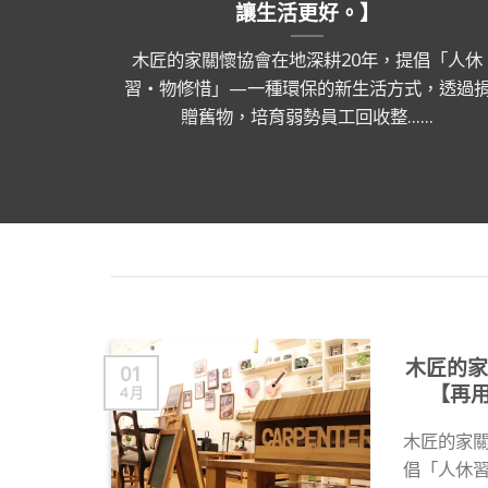
讓生活更好。】
木匠的家關懷協會在地深耕20年，提倡「人休
習‧物修惜」—一種環保的新生活方式，透過
贈舊物，培育弱勢員工回收整......
木匠的家
01
【再
4 月
木匠的家關
倡「人休