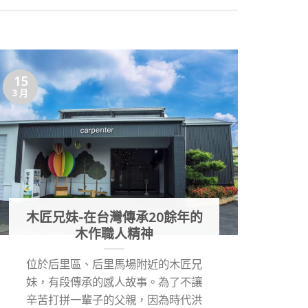
15
10
3 月
3 月
木匠兄妹-在台灣傳承20餘年的
木作職人精神
位於后里區、后里馬場附近的木匠兄
田
妹，有段傳承的感人故事。為了不讓
山
辛苦打拼一輩子的父親，因為時代洪
南