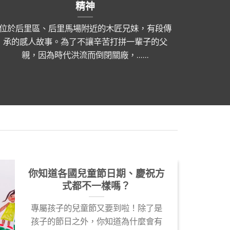
精神
位於后里區、后里馬場附近的木匠兄妹，有段傳
田寮鄉
承的感人故事。為了不讓辛苦打拼一輩子的父
連燕巢
親，因為時代洪流而倒閉關廠，......
你知道各國兒童節日期、慶祝方
15
式都不一樣嗎？
3 月
專屬孩子的兒童節又要到啦！除了是
孩子的節日之外，你知道為什麼會有