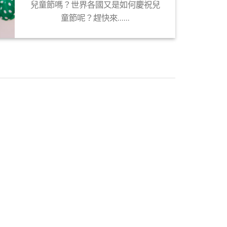
兒童節嗎？世界各國又是如何慶祝兒
童節呢？趕快來......
10
3 月