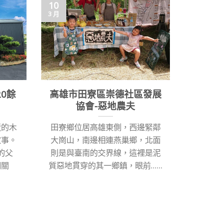
01
10
3 月
3 月
0餘
高雄市田寮區崇德社區發展
3月
協會-惡地農夫
今天人
近的木
田寮鄉位居高雄東側，西邊緊鄰
婦女節
故事。
大崗山，南邊相連燕巢鄉，北面
出來的，
的父
則是與臺南的交界線，這裡是泥
閉關
質惡地貫穿的其一鄉鎮，眼前......