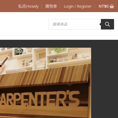
私訊Howdy
購物車
Login / Register
NT$
0
Products
search