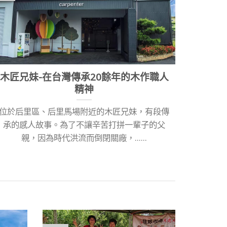
木匠兄妹-在台灣傳承20餘年的木作職人
高雄市
精神
位於后里區、后里馬場附近的木匠兄妹，有段傳
田寮鄉
承的感人故事。為了不讓辛苦打拼一輩子的父
連燕巢
親，因為時代洪流而倒閉關廠，......