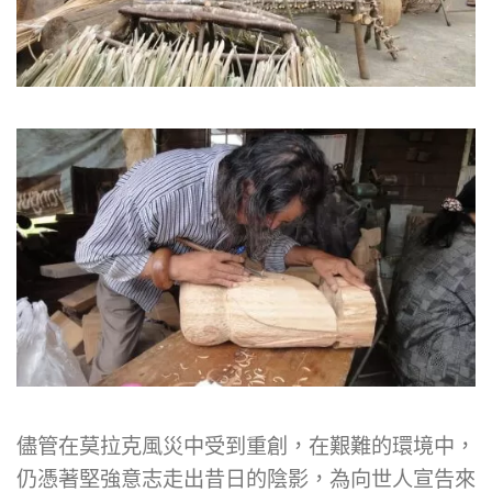
儘管在莫拉克風災中受到重創，在艱難的環境中，
仍憑著堅強意志走出昔日的陰影，為向世人宣告來