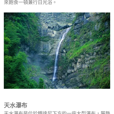
來飽食一頓兼行日光浴。
天水瀑布
天水瀑布是位於鐵達尼下方的一座大型瀑布，屬懸