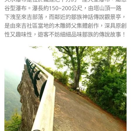
谷型瀑布。瀑長約150~200公尺，由塔山頂一路
下洩至來吉部落，而鄰近的鄒族神話傳說觀景亭，
是由來吉社區當地的木雕師父集體創作，深具原創
性又趣味性，遊客不妨細細品味鄒族的傳說故事！