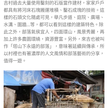
吉村過去大量使用鑿刻的石版當作建材，家家戶戶
都具有將河床石塊搬運堆積、鑿石成塊的技術。這
樣的石頭文化隨處可見，舉凡步道、庭院、廣場、
水溝、圍牆…等，都可以看到這樣的建築特色。除
此之外，部落氣侯宜人，四面環山，風景秀麗，再
加上許多農園環繞，資源豐富。另外，來吉也被叫
作「塔山下永遠的部落」，意味著延續與傳承，所
以村裡也有著濃厚的人文風情和部落藝術的分享，
值得一遊。