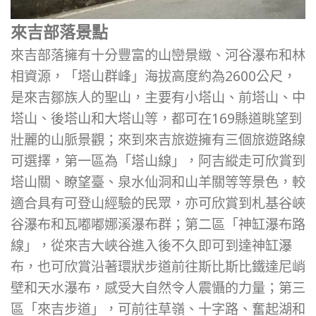
來吉部落景點
來吉部落擁有十分豐富的山巒景緻、河谷瀑布和林
相資源，「塔山群峰」海拔高度約為2600公尺，
是來吉鄒族人的聖山，主要有小塔山、前塔山、中
塔山、後塔山和大塔山等，都可在169縣道眺望到
壯麗的山脈景觀；來到來吉旅遊擁有三個旅遊路線
可選擇，第一區為「塔山線」，阿吉縱走可欣賞到
塔山關、瞭望臺、泉水仙洞和山羊關等等景色，較
適合具有可登山經驗的民眾，亦可欣賞到札基谷峽
谷瀑布和瓦嘟嘟娜溪瀑布群；第二區「神缸瀑布路
線」，從來吉大峽谷進入後不久即可到達神缸瀑
布，也可欣賞沿著環狀步道前往斯比斯比鐵達尼峭
壁和天水瀑布，感受大自然令人震懾的力量；第三
區「來吉步道」，可前往草嶺、十字路、奮起湖和