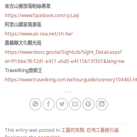
來吉山豬部落粉絲專業
https://www.facebook.com/cy.Laiji
阿里山國家風景區
https://www.ali-nsa.net/zh-tw/
嘉義縣文化觀光局
https://www.tbocc.gov.tw/SightLib/Sight_Detail.aspx?
id=ff1bbe78-f2d1-e411-a5d3-e4115b13f301&lang=tw
TravelKing旅遊王
https://www.travelking.com.tw/tourguide/scenery104463.h
This entry was posted in
工藝的笑顏
,
在地工藝進化論
.